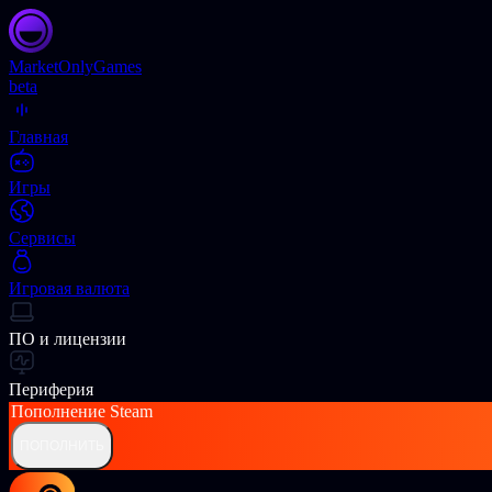
Market
OnlyGames
beta
Главная
Игры
Сервисы
Игровая валюта
ПО и лицензии
Периферия
Пополнение
Steam
ПОПОЛНИТЬ