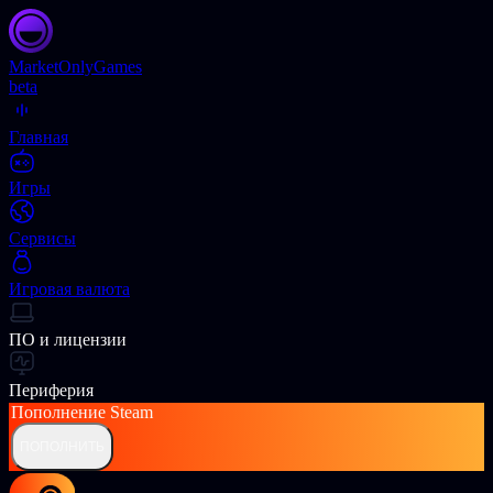
Market
OnlyGames
beta
Главная
Игры
Сервисы
Игровая валюта
ПО и лицензии
Периферия
Пополнение
Steam
ПОПОЛНИТЬ