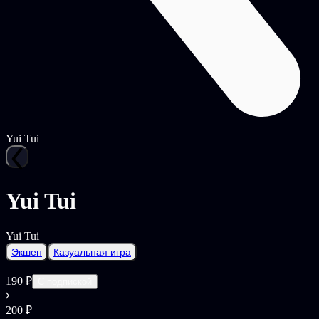
Yui Tui
Yui Tui
Yui Tui
Экшен
Казуальная игра
190 ₽
С подпиской
200 ₽