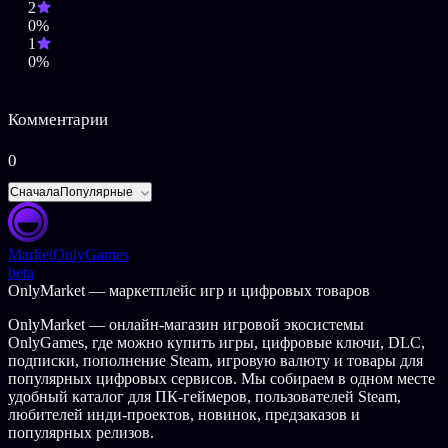
2
Сложные ситуации и трудно освоить!
0%
1
Примечание. Я индивидуальный разработчик игр, и я сделал
0%
всю графику, иллюстрации, дизайн персонажей, анимацию и
программирование, кроме музыки. Надеюсь, вам понравится
игра.
Комментарии
ОПИСАНИЕ КОНТЕНТА ДЛЯ ВЗРОСЛЫХ
0
Разработчики описывают контент так:
Сначала
Популярные
Эта игра содержит следующий контент:
Насилие
Кровь
Market
OnlyGames
beta
OnlyMarket — маркетплейс игр и цифровых товаров
OnlyMarket — онлайн-магазин игровой экосистемы
OnlyGames, где можно купить игры, цифровые ключи, DLC,
подписки, пополнение Steam, игровую валюту и товары для
популярных цифровых сервисов. Мы собираем в одном месте
удобный каталог для ПК-геймеров, пользователей Steam,
любителей инди-проектов, новинок, предзаказов и
популярных релизов.