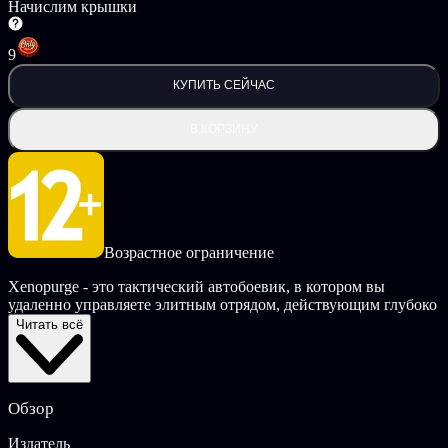
Начислим крышки
9
КУПИТЬ СЕЙЧАС
В КОРЗИНУ
Возрастное ограничение
Xenopurge - это тактический автобоевик, в котором вы
удаленно управляете элитным отрядом, действующим глубоко
в военных районах Xenowarfare. Ваша миссия, как части
Читать всё
M.A.C.E. (Mercer's Advanced Combat Enterprises), ясна:
уничтожить всех этих инопланетян, чтобы сохранить
человечество.
Обзор
На нескольких экранах компьютеров вы увидите
расположение объектов, по которым будут передвигаться
Издатель
ваши отряды, и сможете направлять их на поиск, возврат и