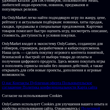
удобный каталог для ПК-геймеров, пользователей Steam,
Game Tools, Inc. Havok software is © 2021 Microsoft. TM & ©
любителей инди-проектов, новинок, предзаказов и
2021 Paramount Pictures. All rights reserved.
популярных релизов.
На OnlyMarket легко найти подходящую игру по жанру, цене,
рейтингу и актуальным подборкам: новинки, хиты продаж,
скидки, предзаказы и специальные предложения. Карточки
товаров помогают быстро оценить игру, посмотреть описание,
стоимость, доступность и условия покупки.
OnlyMarket входит в экосистему OnlyGames, созданную для
геймеров, стримеров, разработчиков и киберспортсменов.
Наша цель — сделать покупку игрового контента понятной,
безопасной и быстрой: от выбора товара до оплаты и
получения цифрового продукта. Здесь можно покупать игры
и пополнять сервисы онлайн без лишних действий, а также
открывать для себя новые проекты, дополнения и игровые
возможности.
О нас
Контакты
Публичная оферта
Пользовательское
соглашение
Политика конфиденциальности
Карта сайта
Согласие на использование Cookies
OnlyGames использует Cookies для улучшения вашего опыта и
удобства использования сайта. Ознакомьтесь с
Политикой