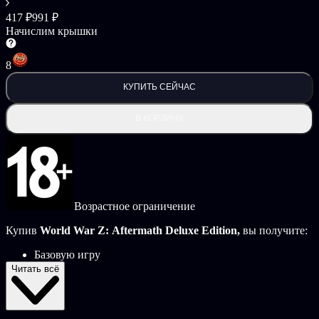
417 ₽
991 ₽
Начислим крышки
8
КУПИТЬ СЕЙЧАС
В КОРЗИНУ
Возрастное ограничение
Купив
World War Z: Aftermath Deluxe Edition,
вы получите:
Базовую игру
Бонусное оружие: Кувалда и Парные тесаки
Читать всё
Набор скинов для оружия The Explorer
World War Z: Aftermath
это сногсшибательный
кооперативный зомби-шутер, вдохновленный блокбастером