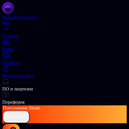
Market
OnlyGames
beta
Главная
Игры
Сервисы
Игровая валюта
ПО и лицензии
Периферия
Пополнение
Steam
ПОПОЛНИТЬ