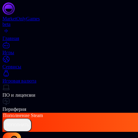
Market
OnlyGames
beta
Главная
Игры
Сервисы
Игровая валюта
ПО и лицензии
Периферия
Пополнение
Steam
ПОПОЛНИТЬ