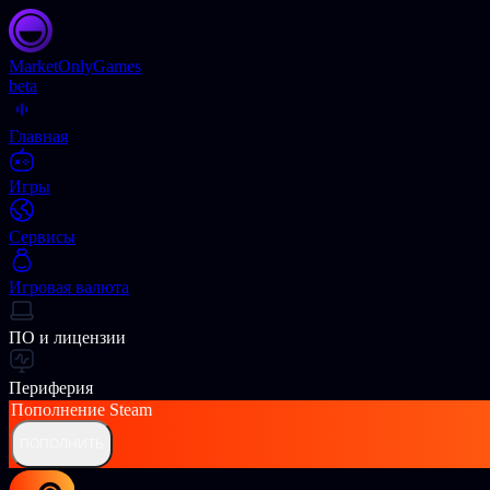
Market
OnlyGames
beta
Главная
Игры
Сервисы
Игровая валюта
ПО и лицензии
Периферия
Пополнение
Steam
ПОПОЛНИТЬ