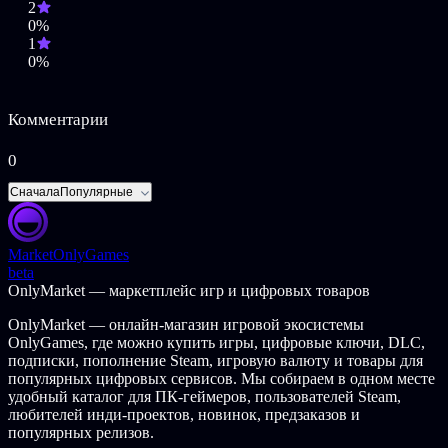
2
возрождение.
0%
1
Передо мной — титаны из плоти и ярости, живые памятники
0%
уничтожению. В их глазах зиждется злоба, а на уме —
безжалостный бой. Они верят, что могут сломить меня. Но
страху нет места, ибо смерть мне неведома. Я — сила, которой
суждено разрушить их власть. Я наравне с богами и
Комментарии
монстрами, и рука моя не дрогнет.
0
ОПИСАНИЕ КОНТЕНТА ДЛЯ ВЗРОСЛЫХ
Сначала
Популярные
Разработчики описывают контент так:
Игра основана на механике «hack and slash». Во время
Market
OnlyGames
сражения с монстрами вы можете отрубать им головы, руки
beta
или ноги. После смерти труп исчезает за считанные секунды.
OnlyMarket — маркетплейс игр и цифровых товаров
OnlyMarket — онлайн-магазин игровой экосистемы
OnlyGames, где можно купить игры, цифровые ключи, DLC,
подписки, пополнение Steam, игровую валюту и товары для
популярных цифровых сервисов. Мы собираем в одном месте
удобный каталог для ПК-геймеров, пользователей Steam,
любителей инди-проектов, новинок, предзаказов и
популярных релизов.