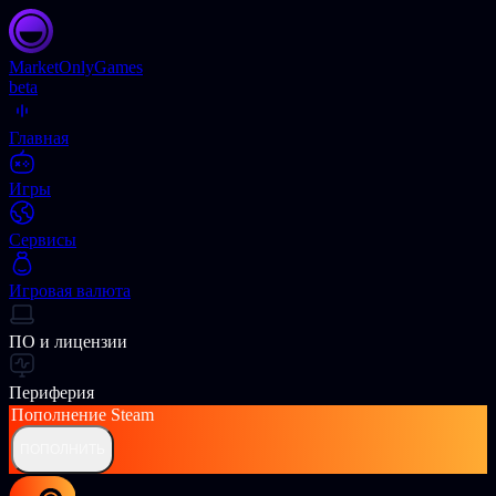
Market
OnlyGames
beta
Главная
Игры
Сервисы
Игровая валюта
ПО и лицензии
Периферия
Пополнение
Steam
ПОПОЛНИТЬ