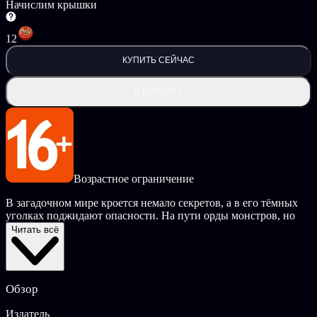
Начислим крышки
12
КУПИТЬ СЕЙЧАС
В КОРЗИНУ
Возрастное ограничение
В загадочном мире кроется немало секретов, а в его тёмных
уголках поджидают опасности. На пути орды монстров, но
моя стихийная ярость их испепелит. В моих силах овладеть
Читать всё
первозданной мощью, способной подчинить хаос моей воле.
В момент конвергенции мне откроется истинное «я» —
существо, выкованное в ярости и красоте.
Обзор
Пришло время навести порядок!
Издатель
Я — сама сущность древних бурь, призванная силой за