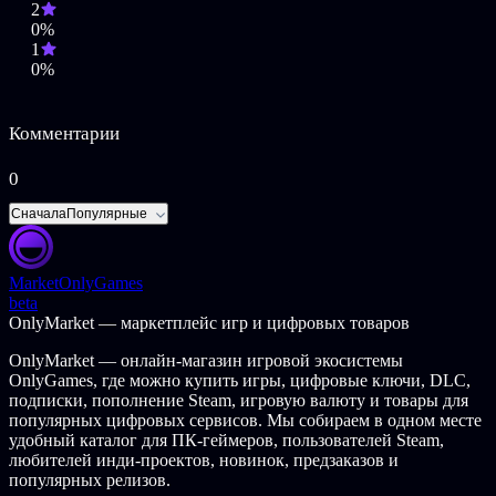
2
восстановление волшебной энергии можно ускорить при
0%
помощи золотой рыбки! Если на экране вы видите водоем –
1
ищите золотую рыбку, которая добавит вам энергии для
0%
новых побед!
Помогите викингам спасти вселенную и подарите им
Комментарии
долгожданную встречу с домом!
0
Сначала
Популярные
Market
OnlyGames
beta
OnlyMarket — маркетплейс игр и цифровых товаров
OnlyMarket — онлайн-магазин игровой экосистемы
OnlyGames, где можно купить игры, цифровые ключи, DLC,
подписки, пополнение Steam, игровую валюту и товары для
популярных цифровых сервисов. Мы собираем в одном месте
удобный каталог для ПК-геймеров, пользователей Steam,
любителей инди-проектов, новинок, предзаказов и
популярных релизов.