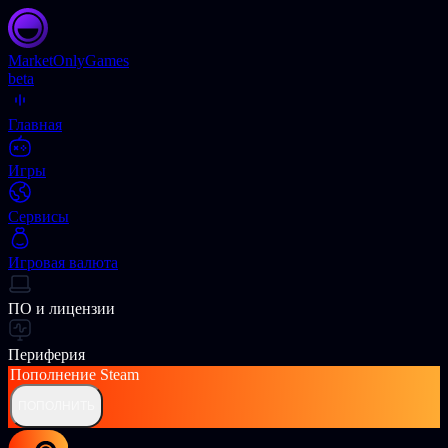
Market
OnlyGames
beta
Главная
Игры
Сервисы
Игровая валюта
ПО и лицензии
Периферия
Пополнение
Steam
ПОПОЛНИТЬ