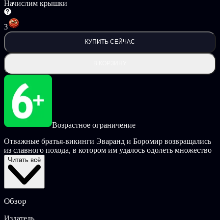
Начислим крышки
3
КУПИТЬ СЕЙЧАС
В КОРЗИНУ
Возрастное ограничение
Отважные братья-викинги Эваранд и Боромир возвращались
из славного похода, в котором им удалось одолеть множество
врагов и спасти священное дерево изобилия. Они мечтали о
Читать всё
родных землях и встрече с близкими, но судьба приготовила
им новые испытания! Великие боги Асгарда призвали
отважных братьев, чтобы поручить им великую миссию
спасения всей вселенной!
Обзор
Братья отправляются в поход, попутно отражая атаки
Издатель
неприятелей, разбирая завалы и помогая людям. Обилие