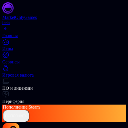
Market
OnlyGames
beta
Главная
Игры
Сервисы
Игровая валюта
ПО и лицензии
Периферия
Пополнение
Steam
ПОПОЛНИТЬ