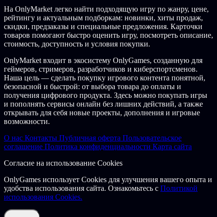
Игра написана с нуля командой, стоявшей за созданием
На OnlyMarket легко найти подходящую игру по жанру, цене,
культового хита Slain: Back From Hell.
рейтингу и актуальным подборкам: новинки, хиты продаж,
скидки, предзаказы и специальные предложения. Карточки
Приготовься порвать галактику до черных дыр.
товаров помогают быстро оценить игру, посмотреть описание,
стоимость, доступность и условия покупки.
Описание контента для взрослых
OnlyMarket входит в экосистему OnlyGames, созданную для
Разработчики описывают контент так:
геймеров, стримеров, разработчиков и киберспортсменов.
Эта игра содержит материалы, не предназначенные для
Наша цель — сделать покупку игрового контента понятной,
несовершеннолетних. Эти материалы могут быть
безопасной и быстрой: от выбора товара до оплаты и
неподходящими для просмотра на работе или в
получения цифрового продукта. Здесь можно покупать игры
общественных местах.
и пополнять сервисы онлайн без лишних действий, а также
открывать для себя новые проекты, дополнения и игровые
Themes of this product include blood and gore, partial nudity, and
возможности.
violence.
О нас
Контакты
Публичная оферта
Пользовательское
соглашение
Политика конфиденциальности
Карта сайта
Согласие на использование Cookies
OnlyGames использует Cookies для улучшения вашего опыта и
удобства использования сайта. Ознакомьтесь с
Политикой
использования Cookies.