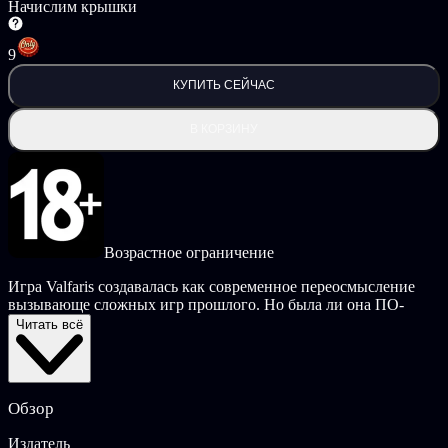
Начислим крышки
9
КУПИТЬ СЕЙЧАС
В КОРЗИНУ
Возрастное ограничение
Игра Valfaris создавалась как современное переосмысление
вызывающе сложных игр прошлого. Но была ли она ПО-
НАСТОЯЩЕМУ трудной? Представляем «Сплошной
Читать всё
металл»! Это наша версия режима «Новая игра +», который
открывается после первого прохождения Valfaris! Начни игру
со всем собранным арсеналом и улучшениями! Это будет
очень кстати — ведь характеристики врагов и их агрессия
Обзор
будут на совершенно новом уровне! Приготовься: тебя ждут
по-настоящему смертельные сложность, огневая мощь и
Издатель