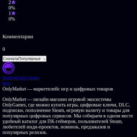
2
сути самодостаточным раем, стала прибежищем для
0%
множащейся и разрастающейся всепоглощающей тьмы.
1
Терион – бесстрашный и гордый сын Вальфариса,
0%
возвращается домой, чтобы выяснить, какое проклятье
нависло над цитаделью, и для того, чтобы бросить вызов
поселившемуся в ее глубинах неизвестному злу.
Комментарии
Ключевые особенности
0
Черепа в космосе! Кровь и расчлененка в космосе! Хеви-
Сначала
Популярные
метал в космосе!
Яростно кромсай врагов на кусочки с помощью
брутального арсенала.
Market
OnlyGames
Исследуй разнообразнейшие оскверненные пейзажи по
beta
мере погружения в глубины темного мира Вальфариса.
OnlyMarket — маркетплейс игр и цифровых товаров
Прорубайся сквозь ряды смертоносных врагов и боссов,
от странных до гротескных (а иногда и попросту
OnlyMarket — онлайн-магазин игровой экосистемы
гротескно-странных).
OnlyGames, где можно купить игры, цифровые ключи, DLC,
Радуй свои взгляд убийственно-потрясающей
подписки, пополнение Steam, игровую валюту и товары для
пиксельной графикой, кропотливо воссозданной Эндрю
популярных цифровых сервисов. Мы собираем в одном месте
Гилмором.
удобный каталог для ПК-геймеров, пользователей Steam,
Пропусти через себя мощь звуковой дорожки,
любителей инди-проектов, новинок, предзаказов и
написанной экстремальным металлистом и экс-
популярных релизов.
гитаристом Celtic Frost, Куртом Виктором Брайантом.