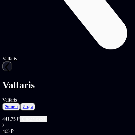
Valfaris
Valfaris
Valfaris
Экшен
Инди
441,75 ₽
С подпиской
465 ₽