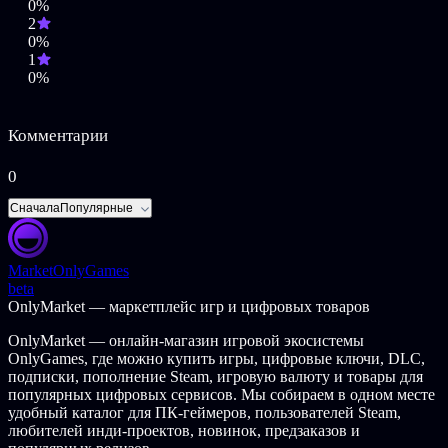
0%
Инструменты для взлома, мины, турели и другие
2
решения, улучшающие броню и оружие.
0%
1
АДАПТИРУЕМЫЕ ПОЛЯ БОЯ
0%
Исследуйте и сражайтесь во взаимодействующих и полностью
разрушаемых средах. Перестраивайте поле боя, стройте
баррикады, избегайте и используйте опасные факторы
Комментарии
окружающей среды, расставляйте ловушки, запускайте
цепные реакции, запечатывайте шлюзы или пробивайте
0
стены - но учтите, что ваши враги обладают такими же
возможностями.
Сначала
Популярные
БЕСКОНЕЧНАЯ ИГРА
Market
OnlyGames
Испытайте свои навыки на пределе возможностей в
beta
различных игровых режимах. Откройте для себя
OnlyMarket — маркетплейс игр и цифровых товаров
многоуровневую систему сложности, которая гарантирует
сложный и увлекательный геймплей на ваш вкус.
OnlyMarket — онлайн-магазин игровой экосистемы
OnlyGames, где можно купить игры, цифровые ключи, DLC,
Полностью настраиваемые одиночные миссии
подписки, пополнение Steam, игровую валюту и товары для
Сложные многопользовательские операции с
популярных цифровых сервисов. Мы собираем в одном месте
уникальными целями
удобный каталог для ПК-геймеров, пользователей Steam,
Строительство, поддержание и оборона форпоста в
любителей инди-проектов, новинок, предзаказов и
режиме «Защита базы».