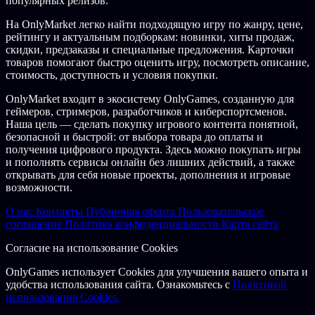
популярных релизов.
и многое другое!
На OnlyMarket легко найти подходящую игру по жанру, цене,
Не хотите в одиночку противостоять орде? Переходите в
рейтингу и актуальным подборкам: новинки, хиты продаж,
многопользовательскую игру и противостойте угрозе в
скидки, предзаказы и специальные предложения. Карточки
классическом локальном кооперативе или воспользуйтесь
товаров помогают быстро оценить игру, посмотреть описание,
функцией Steam «Удаленная совместная игра», чтобы
стоимость, доступность и условия покупки.
пригласить в игру своего товарища по оружию.
OnlyMarket входит в экосистему OnlyGames, созданную для
ОПИСАНИЕ КОНТЕНТА ДЛЯ ВЗРОСЛЫХ
геймеров, стримеров, разработчиков и киберспортсменов.
Разработчики описывают контент так:
Наша цель — сделать покупку игрового контента понятной,
безопасной и быстрой: от выбора товара до оплаты и
Реалистичное насилие (между людьми и вымышленными
получения цифрового продукта. Здесь можно покупать игры
инопланетянами)
и пополнять сервисы онлайн без лишних действий, а также
Реалистичное кровопролитие
открывать для себя новые проекты, дополнения и игровые
Горе
возможности.
Нецензурная лексика
Комичные розыгрыши
О нас
Контакты
Публичная оферта
Пользовательское
соглашение
Политика конфиденциальности
Карта сайта
©2024 USC: Counterforce. Created by Aliza Wenders. Developed
by Angry Cat Studios. Published by Firesquid. All rights reserved.
Согласие на использование Cookies
OnlyGames использует Cookies для улучшения вашего опыта и
удобства использования сайта. Ознакомьтесь с
Политикой
использования Cookies.