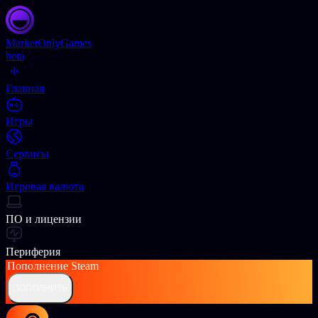
Market
OnlyGames
beta
Главная
Игры
Сервисы
Игровая валюта
ПО и лицензии
Периферия
Пополнение
Steam
ПОПОЛНИТЬ