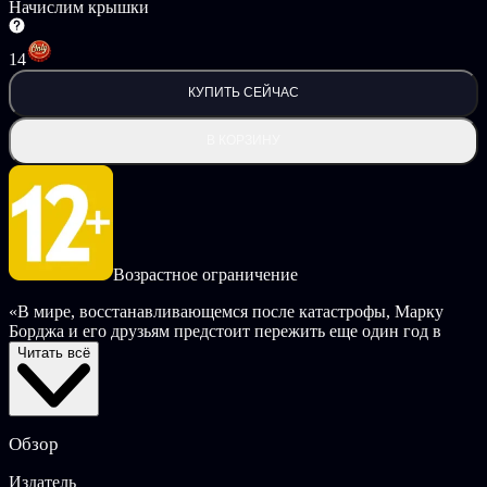
Начислим крышки
14
КУПИТЬ СЕЙЧАС
В КОРЗИНУ
Возрастное ограничение
«В мире, восстанавливающемся после катастрофы, Марку
Борджа и его друзьям предстоит пережить еще один год в
старшей школе. Вы будете просыпаться в обычной комнате
Читать всё
подростка, учиться играть на пианино, стараться вовремя
сделать домашку, строить (и разрывать) отношения — в
общем, вспомните о собственных проблемах в старшей школе.
Обзор
И так до тех пор, пока судьбоносная встреча не запускает
цепную реакцию, изменившую жизнь Марка. Люди
Издатель
пропадают, а воспоминания оказываются ложными. В этой