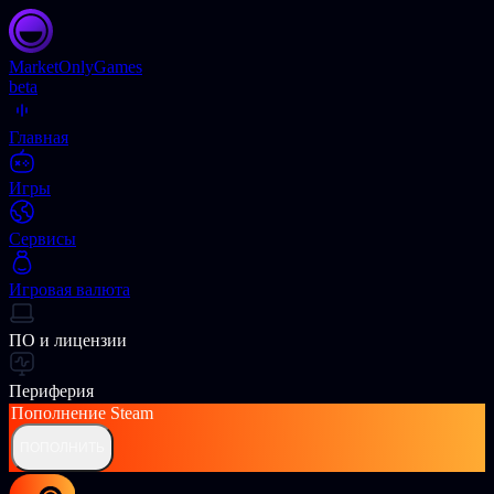
Market
OnlyGames
beta
Главная
Игры
Сервисы
Игровая валюта
ПО и лицензии
Периферия
Пополнение
Steam
ПОПОЛНИТЬ