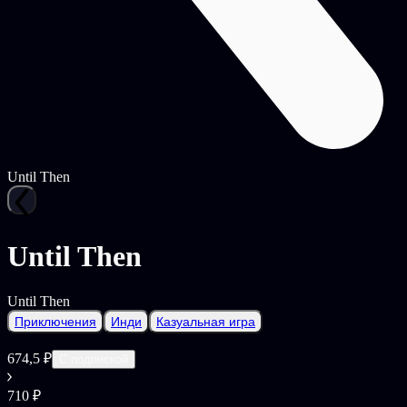
Until Then
Until Then
Until Then
Приключения
Инди
Казуальная игра
674,5 ₽
С подпиской
710 ₽