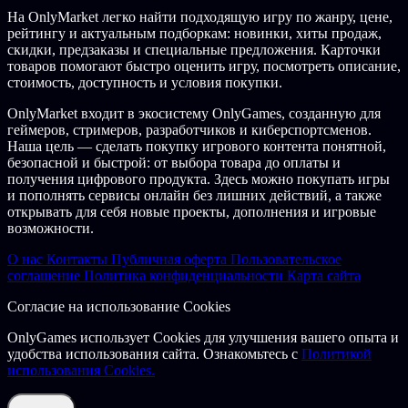
Из-за раннего доступа мы не успели сделать все переводы и
На OnlyMarket легко найти подходящую игру по жанру, цене,
используем для этого ИИ/машинное обучение. Текст будет
рейтингу и актуальным подборкам: новинки, хиты продаж,
меняться на протяжении всего времени работы EA. Текст не
скидки, предзаказы и специальные предложения. Карточки
будет полностью точным.
товаров помогают быстро оценить игру, посмотреть описание,
стоимость, доступность и условия покупки.
Мы знаем, что это не идеально, но с вашей поддержкой мы
сможем улучшить ситуацию! Присоединяйтесь к нам в
OnlyMarket входит в экосистему OnlyGames, созданную для
discord, чтобы узнать, как вы можете помочь!
геймеров, стримеров, разработчиков и киберспортсменов.
Наша цель — сделать покупку игрового контента понятной,
Переводы будут добавлены в патче дня 2 или дня 3 для
безопасной и быстрой: от выбора товара до оплаты и
следующих языков: французский, немецкий, испанский,
получения цифрового продукта. Здесь можно покупать игры
итальянский, португальский, русский, турецкий и корейский.
и пополнять сервисы онлайн без лишних действий, а также
открывать для себя новые проекты, дополнения и игровые
На данном этапе переводы не затронут все части игры, но
возможности.
команда будет добавлять их быстрее.
О нас
Контакты
Публичная оферта
Пользовательское
Мы ценим ваше терпение и понимание.
соглашение
Политика конфиденциальности
Карта сайта
ОПИСАНИЕ КОНТЕНТА ДЛЯ ВЗРОСЛЫХ
Согласие на использование Cookies
Разработчики описывают контент так:
OnlyGames использует Cookies для улучшения вашего опыта и
удобства использования сайта. Ознакомьтесь с
Политикой
Эта игра может содержать контент, не подходящий для
использования Cookies.
всех возрастов.