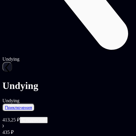
Undying
Undying
Undying
Приключения
413,25 ₽
С подпиской
435 ₽