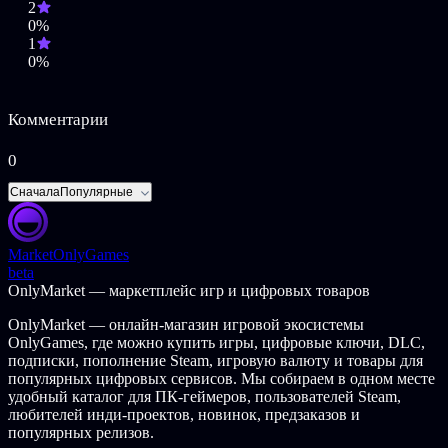
2
Заражение Аньлин — это тяжелый гнет. Не теряйте время
0%
попусту и успейте сделать как можно больше за отведенные
1
вам дни. Время никого не ждет, и вам придется продолжать
0%
борьбу.
НАСЛАЖДАЙТЕСЬ МОМЕНТОМ
Комментарии
Никогда не забывайте, за что сражаетесь. Цените все
0
маленькие радости...
Сначала
Популярные
Ключевые особенности:
Всеобъемлющая игры на выживание с циклом день/ночь
в режиме реального времени.
Market
OnlyGames
Карта мира формируется игроком
beta
Игра в жанре rogue-like, которую интересно пройти
OnlyMarket — маркетплейс игр и цифровых товаров
несколько раз
Красивый мир в стиле low poly
OnlyMarket — онлайн-магазин игровой экосистемы
Взаимодействуйте с десятками НИП
OnlyGames, где можно купить игры, цифровые ключи, DLC,
Трогательная история о выживании и умении отпускать
подписки, пополнение Steam, игровую валюту и товары для
Вырастите своего сына, обучите своего ИИ-напарника
популярных цифровых сервисов. Мы собираем в одном месте
Потрясающий саундтрек
удобный каталог для ПК-геймеров, пользователей Steam,
любителей инди-проектов, новинок, предзаказов и
Переводы
популярных релизов.