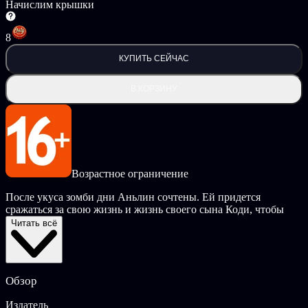
Начислим крышки
8
КУПИТЬ СЕЙЧАС
В КОРЗИНУ
Возрастное ограничение
После укуса зомби дни Аньлин сочтены. Ей придется
сражаться за свою жизнь и жизнь своего сына Коди, чтобы
выжить. Любой ценой помогите Коди выжить в мире,
Читать всё
захваченном зомби, защитите его и обучите ценным навыкам.
Испытайте судьбу Аньлин в этой эмоциональной игре на
выживание и сделайте всё для того, чтобы ее сын не
Обзор
пострадал и смог жить дальше, когда она обратится. Разумно
используйте оставшиеся ресурсы, чтобы замедлить
Издатель
распространение заражения Аньлин и не позволить ей вместе