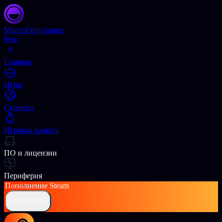
Market
OnlyGames
beta
Главная
Игры
Сервисы
Игровая валюта
ПО и лицензии
Периферия
Пополнение
Steam
ПОПОЛНИТЬ