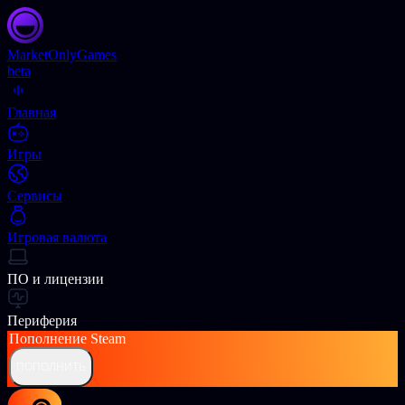
Market
OnlyGames
beta
Главная
Игры
Сервисы
Игровая валюта
ПО и лицензии
Периферия
Пополнение
Steam
ПОПОЛНИТЬ