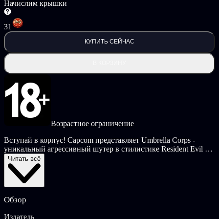
Начислим крышки
31
КУПИТЬ СЕЙЧАС
В КОРЗИНУ
Возрастное ограничение
Вступай в корпус! Capcom представляет Umbrella Corps -
уникальный агрессивный шутер в стилистике Resident Evil с
новыми стратегическими элементами. Вас ждут напряженные
Читать всё
бои на ближней и средней дистанции с применением
укрытий и аналоговой системы прицеливания, щекочущие
нервы матчи без возможности возрождения и многое другое!
Обзор
Издатель