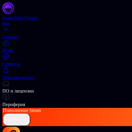
Market
OnlyGames
beta
Главная
Игры
Сервисы
Игровая валюта
ПО и лицензии
Периферия
Пополнение
Steam
ПОПОЛНИТЬ