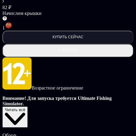
82 ₽
Начислим крышки
1
КУПИТЬ СЕЙЧАС
В КОРЗИНУ
Возрастное ограничение
Внимание! Для запуска требуется Ultimate Fishing
Simulator.
Читать всё
Небольшое дополнение для Ultimate Fishing Simulator,
представляющее целых 16 новых видов рыб — от мелкой
пресноводной рыбы до долгожданного тунца!
Обзор
Виды рыб, доступные в DLC: