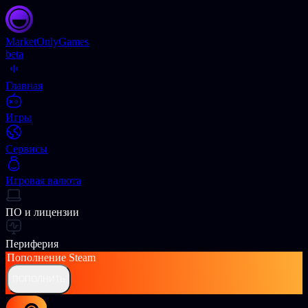
Market
OnlyGames
beta
Главная
Игры
Сервисы
Игровая валюта
ПО и лицензии
Периферия
Пополнение
Steam
ПОПОЛНИТЬ