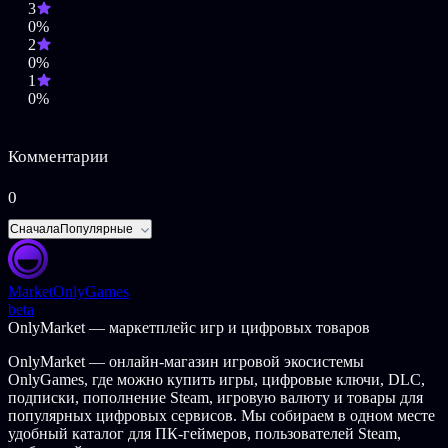
3
its Content providers.All titles, content, publisher names,
0%
trademarks, artwork, and associated imagery are trademarks
2
and/or copyright material of their respective owners. All rights
0%
reserved.
1
0%
Комментарии
0
Сначала
Популярные
Market
OnlyGames
beta
OnlyMarket — маркетплейс игр и цифровых товаров
OnlyMarket — онлайн-магазин игровой экосистемы
OnlyGames, где можно купить игры, цифровые ключи, DLC,
подписки, пополнение Steam, игровую валюту и товары для
популярных цифровых сервисов. Мы собираем в одном месте
удобный каталог для ПК-геймеров, пользователей Steam,