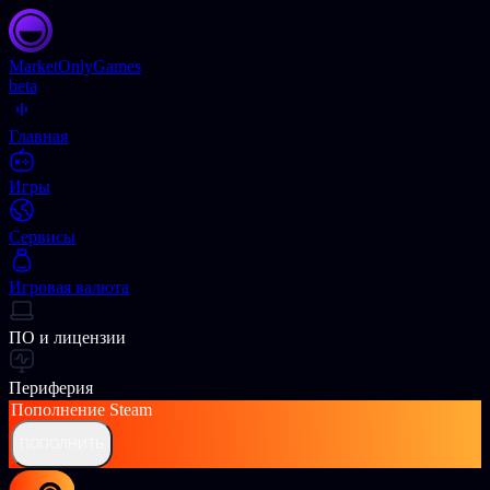
Market
OnlyGames
beta
Главная
Игры
Сервисы
Игровая валюта
ПО и лицензии
Периферия
Пополнение
Steam
ПОПОЛНИТЬ