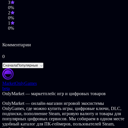
3
by SERT SAS and/or its affiliates (hereinafter referred to as 'SERT'),
0%
its Content providers.All titles, content, publisher names,
2
trademarks, artwork, and associated imagery are trademarks
0%
and/or copyright material of their respective owners. All rights
1
reserved.
0%
Комментарии
0
Сначала
Популярные
Market
OnlyGames
beta
OnlyMarket — маркетплейс игр и цифровых товаров
OnlyMarket — онлайн-магазин игровой экосистемы
OnlyGames, где можно купить игры, цифровые ключи, DLC,
подписки, пополнение Steam, игровую валюту и товары для
популярных цифровых сервисов. Мы собираем в одном месте
удобный каталог для ПК-геймеров, пользователей Steam,