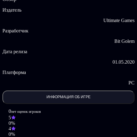
Сидя у воды, вы увидите величественную гору Фудзи, но в
Издатель
воде таится что-то великое - вельсский сом и гигантский шип.
Эти два монстра могут достигать веса более 200 кг!
Ultimate Games
Кроме того, вы также поймаете более мелкую рыбу, такую как
Разработчик
японский угорь, северный змееголов, нерка или линь. 幸運を
Bit Golem
Новые виды рыб, доступные в DLC для Японии:
Дата релиза
Карп Кои
Гигантский шип
01.05.2020
японский угорь
Северный змееголов
Платформа
Нерка Лосось
Пятнистая форель
PC
Линь
Вакасаги
ИНФОРМАЦИЯ ОБ ИГРЕ
Вельс Сом
"SAKURA", "Ryokan", "SERT", "Ginaka" is owned and operated
0
нет оценок игроков
by SERT SAS, a company registered in the commercial register
5
under the number RCS Bordeaux B 457 208 601-APE 4649Z
0%
(France). All content presented or displayed, including, but not
4
limited to, text, graphics, photographs, images, moving pictures,
0%
sound, illustrations, 3D models, and software ("Content" ), is owned