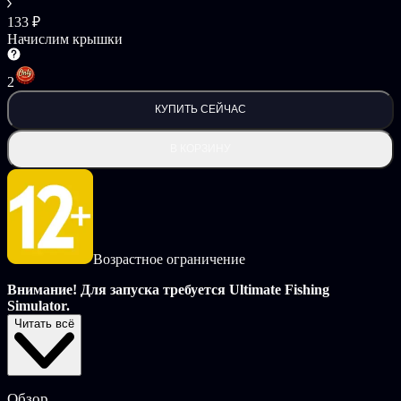
133 ₽
Начислим крышки
2
КУПИТЬ СЕЙЧАС
В КОРЗИНУ
Возрастное ограничение
Внимание! Для запуска требуется Ultimate Fishing
Simulator.
Читать всё
ようこそ в стране цветущей сакуры, где вас ждут 9 новых
видов рыб. Вы сможете поймать как красочных карпов кои,
так и огромных монстров, которые с легкостью утащат вас
под воду. Добро пожаловать в Японию!
Обзор