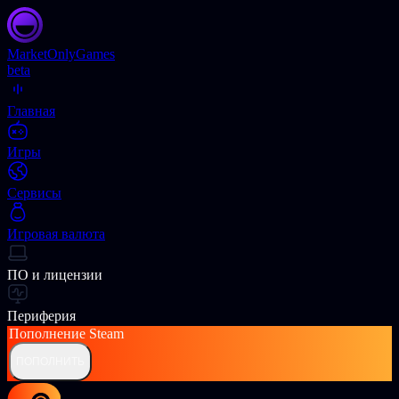
Market
OnlyGames
beta
Главная
Игры
Сервисы
Игровая валюта
ПО и лицензии
Периферия
Пополнение
Steam
ПОПОЛНИТЬ