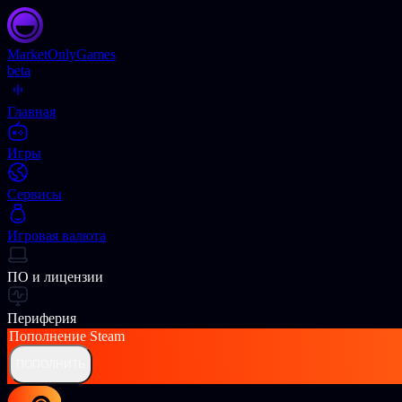
Market
OnlyGames
beta
Главная
Игры
Сервисы
Игровая валюта
ПО и лицензии
Периферия
Пополнение
Steam
ПОПОЛНИТЬ