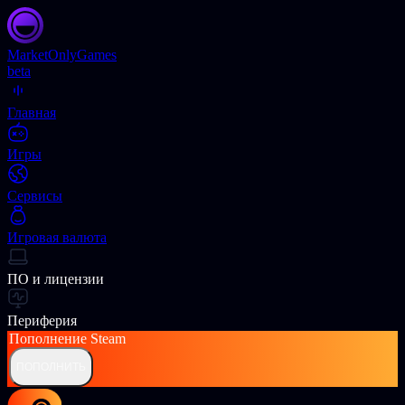
Market
OnlyGames
beta
Главная
Игры
Сервисы
Игровая валюта
ПО и лицензии
Периферия
Пополнение
Steam
ПОПОЛНИТЬ