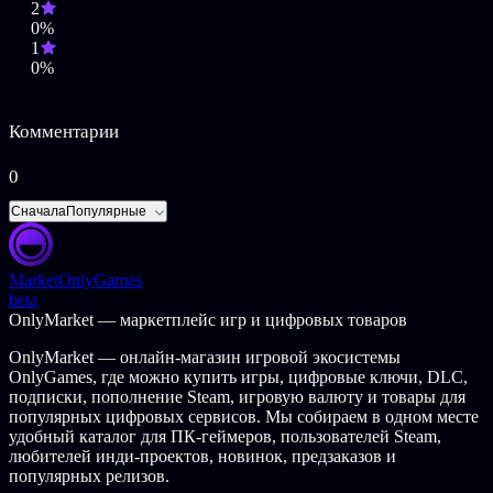
2
Динамичное решение головоломок.
Решайте
0%
головоломки — в одиночку или с друзьями — с
1
использованием огня, воздуха, света, магнитов,
0%
электричества и многого другого, с заданиями,
адаптированными под количество игроков.
Обильные деревья навыков.
Разблокируйте
Комментарии
разнообразные способности и удивительные новые
навыки.
Полностью переработанная боевая система.
Испытайте
0
леденящие кровь кошмары героев в битвах с боссами, в
которых используется улучшенная боевая система с
Сначала
Популярные
новыми испытаниями и захватывающими действиями!
Чарующий саундтрек.
Наслаждайтесь чудесным
саундтреком с песнями, которые оживляют каждую
Market
OnlyGames
новую обстановку.
beta
OnlyMarket — маркетплейс игр и цифровых товаров
Copyright © 2018-2020 Frozenbyte Oy. "Trine" is a trademark or
registered trademark of Frozenbyte Oy in the U.S. and other
OnlyMarket — онлайн-магазин игровой экосистемы
countries. All Rights Reserved.
OnlyGames, где можно купить игры, цифровые ключи, DLC,
подписки, пополнение Steam, игровую валюту и товары для
популярных цифровых сервисов. Мы собираем в одном месте
удобный каталог для ПК-геймеров, пользователей Steam,
любителей инди-проектов, новинок, предзаказов и
популярных релизов.