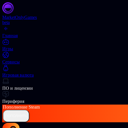
Market
OnlyGames
beta
Главная
Игры
Сервисы
Игровая валюта
ПО и лицензии
Периферия
Пополнение
Steam
ПОПОЛНИТЬ