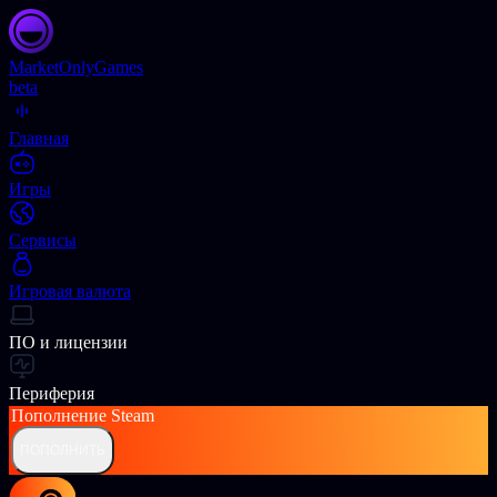
Market
OnlyGames
beta
Главная
Игры
Сервисы
Игровая валюта
ПО и лицензии
Периферия
Пополнение
Steam
ПОПОЛНИТЬ