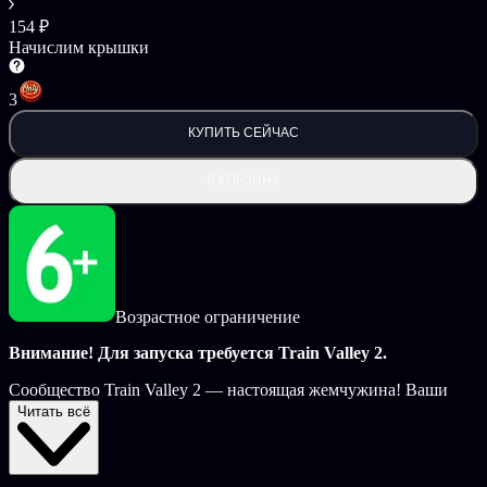
154 ₽
Начислим крышки
3
КУПИТЬ СЕЙЧАС
В КОРЗИНУ
Возрастное ограничение
Внимание! Для запуска требуется Train Valley 2.
Сообщество Train Valley 2 — настоящая жемчужина! Ваши
новаторские идеи помогают нам делать игру еще лучше.
Читать всё
Наша железнодорожная сеть стремительно развивается.
Совсем скоро мы достигнем отметки в 2000 пользовательских
уровней. Мы собрали самые популярные уровни за недели и