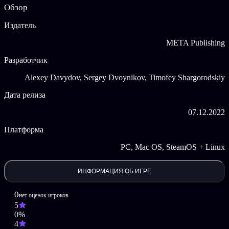
Обзор
месяцы, усовершенствовали их и создали серию наборов под
названием «Train Valley 2 GEMs». Мы ради представить вам
Издатель
третий набор из этой серии — «Train Valley 2: Sapphire».
META Publishing
Ключевые особенности:
Разработчик
Вас ждут 57 новых полностью переработанных уровней
Захватывающее сочетание различных игровых механик
Alexey Davydov, Sergey Dvoynikov, Timofey Shargorodskiy
и эпох
Множество заданий, которые заставят вас пошевелить
Дата релиза
мозгами
07.12.2022
Платформа
PC, Mac OS, SteamOS + Linux
ИНФОРМАЦИЯ ОБ ИГРЕ
0
нет оценок игроков
5
0%
4