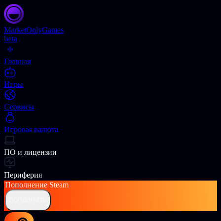
Market
OnlyGames
beta
Главная
Игры
Сервисы
Игровая валюта
ПО и лицензии
Периферия
Пополнение
Steam
ПОПОЛНИТЬ