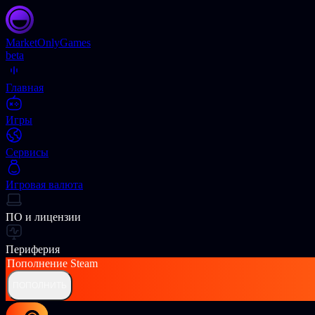
Market
OnlyGames
beta
Главная
Игры
Сервисы
Игровая валюта
ПО и лицензии
Периферия
Пополнение
Steam
ПОПОЛНИТЬ