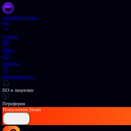
Market
OnlyGames
beta
Главная
Игры
Сервисы
Игровая валюта
ПО и лицензии
Периферия
Пополнение
Steam
ПОПОЛНИТЬ