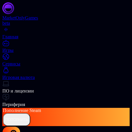
Market
OnlyGames
beta
Главная
Игры
Сервисы
Игровая валюта
ПО и лицензии
Периферия
Пополнение
Steam
ПОПОЛНИТЬ