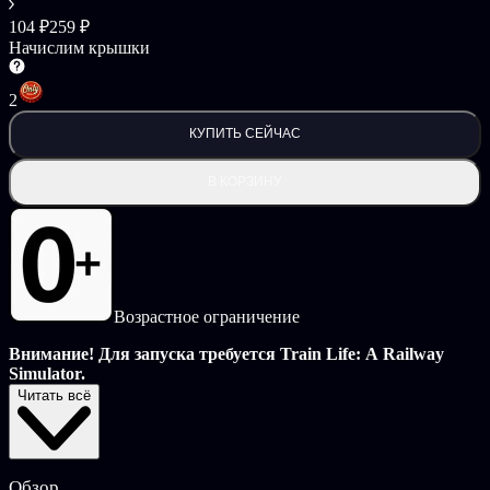
104 ₽
259 ₽
Начислим крышки
2
КУПИТЬ СЕЙЧАС
В КОРЗИНУ
Возрастное ограничение
Внимание! Для запуска требуется Train Life: A Railway
Simulator.
Читать всё
Станьте машинистом легендарного поезда «Восточный
экспресс» компании Compagnie Internationale des Wagons-Lits и
отправьтесь по знаменитому маршруту — только в Train Life!
Обзор
DLC 1920's ORIENT-EXPRESS TRAIN включает: