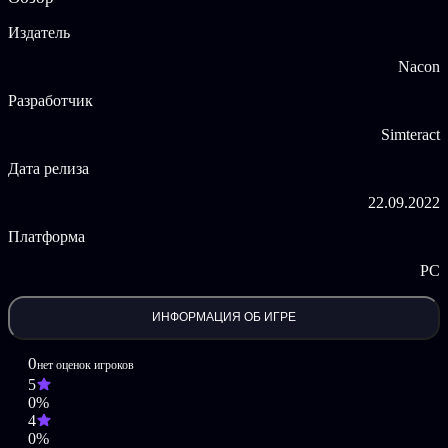
прибывший из 1920-х поезд «Восточный экспресс»
Издатель
компании Compagnie Internationale des Wagons-Lits;
Nacon
паровоз 231C Nord;
исторический маршрут поезда «Восточный экспресс»
Разработчик
Париж — Вена;
6 эксклюзивных сценариев для роли машиниста поезда
Simteract
«Восточный экспресс»;
2 новых города: Страсбург и Вена.
Дата релиза
©2021 Nacon. ©2021 Published Nacon and developed by
22.09.2022
Simteract.© 2021 Simteract S.A. All Rights Reserved. Nacon has
signed a licencing agreement with Wagons-Lits Diffusion to use
Платформа
Compagnie des Wagons-Lits brands and logos. Deutsche Bahn
name and logo are registered trademarks of Deutsche Bahn. All
PC
rights reserved
ИНФОРМАЦИЯ ОБ ИГРЕ
0
нет оценок игроков
5
0%
4
0%