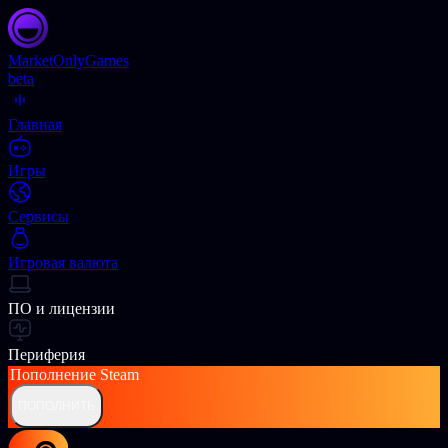
Market
OnlyGames
beta
Главная
Игры
Сервисы
Игровая валюта
ПО и лицензии
Периферия
Пополнение
Steam
ПОПОЛНИТЬ