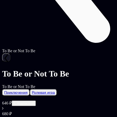
To Be or Not To Be
To Be or Not To Be
To Be or Not To Be
Приключения
Ролевая игра
646 ₽
С подпиской
680 ₽