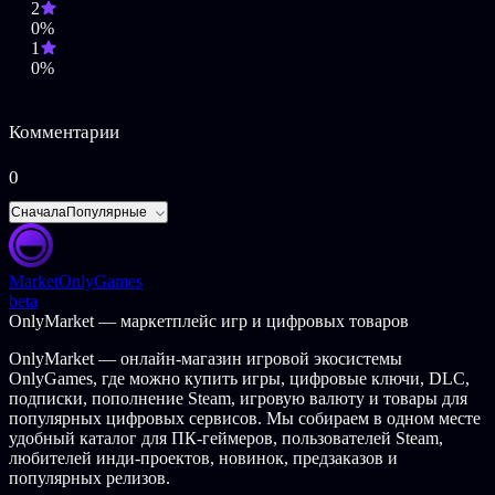
2
Разработчики описывают контент так:
0%
1
Возраст персонажей игры превышает 18 лет.
0%
Предостережение. Сюжет игры содержит описания
эротического сюжета и может содержать такие сюжеты,
как сексуальное поведение без согласия.
Комментарии
0
Сначала
Популярные
Market
OnlyGames
beta
OnlyMarket — маркетплейс игр и цифровых товаров
OnlyMarket — онлайн-магазин игровой экосистемы
OnlyGames, где можно купить игры, цифровые ключи, DLC,
подписки, пополнение Steam, игровую валюту и товары для
популярных цифровых сервисов. Мы собираем в одном месте
удобный каталог для ПК-геймеров, пользователей Steam,
любителей инди-проектов, новинок, предзаказов и
популярных релизов.