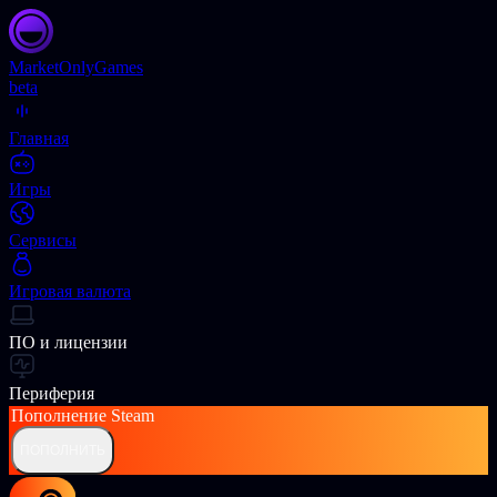
Market
OnlyGames
beta
Главная
Игры
Сервисы
Игровая валюта
ПО и лицензии
Периферия
Пополнение
Steam
ПОПОЛНИТЬ