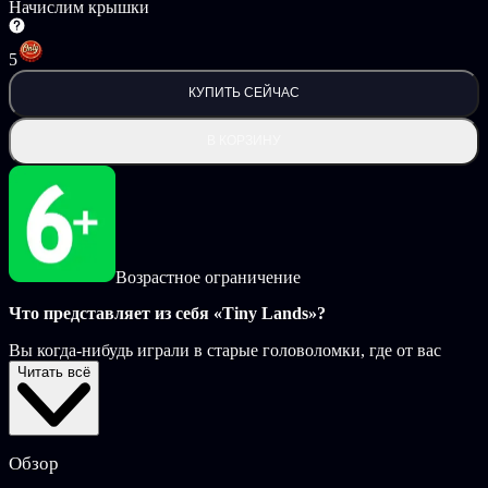
Начислим крышки
5
КУПИТЬ СЕЙЧАС
В КОРЗИНУ
Возрастное ограничение
Что представляет из себя «Tiny Lands»?
Вы когда-нибудь играли в старые головоломки, где от вас
требовалось найти все отличия? В основе
Tiny Lands
лежит
Читать всё
тот же принцип, но с некоторыми изменениями.
Что же отличает ее от традиционных игр в стиле «Поиска
отличий»?
Обзор
Обычно игры такого типа выполнены с использованием