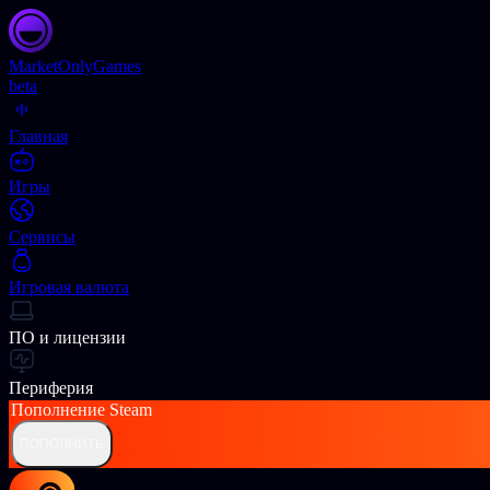
Market
OnlyGames
beta
Главная
Игры
Сервисы
Игровая валюта
ПО и лицензии
Периферия
Пополнение
Steam
ПОПОЛНИТЬ