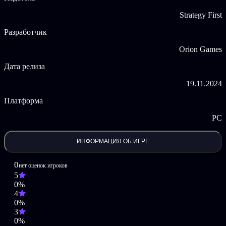
ОСОБЕННОСТИ:
Strategy First
Затягивающий сюжет на грани реальности и абсурда
Разработчик
Море юмора, стёба и возможности расквитаться с
ненавистными обывателями
Orion Games
Разнообразное вооружение (автомобильный глушак в
комплекте!)
Дата релиза
Жизненные ситуации, никакой цензуры и ограничений
Не рекомендуется несовершеннолетним, людям с
19.11.2024
психическими отклонениями и беременным женщинам!
Платформа
ОПИСАНИЕ КОНТЕНТА ДЛЯ ВЗРОСЛЫХ
PC
Разработчики описывают контент так:
Стандартный уровень насилия для шутера.
ИНФОРМАЦИЯ ОБ ИГРЕ
0
нет оценок игроков
5
0%
4
0%
3
0%