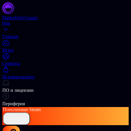
Market
OnlyGames
beta
Главная
Игры
Сервисы
Игровая валюта
ПО и лицензии
Периферия
Пополнение
Steam
ПОПОЛНИТЬ