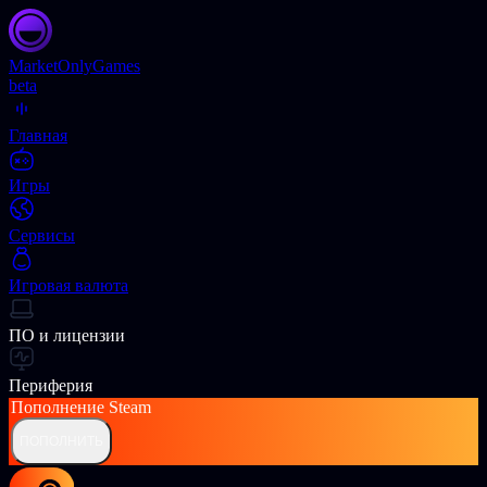
Market
OnlyGames
beta
Главная
Игры
Сервисы
Игровая валюта
ПО и лицензии
Периферия
Пополнение
Steam
ПОПОЛНИТЬ