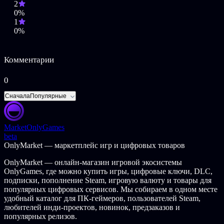
2
0%
Разработчики описывают контент так:
1
0%
Интенсивное насилие
Кровь и потроха
Сильный язык
Комментарии
The Walking Dead © 2023 AMC Film Holdings LLC. All rights
reserved. ©2023 GameMill Entertainment, LLC. All rights reserved.
0
GameMill Entertainment is a registered trademark of GameMill
Entertainment, LLC.
Сначала
Популярные
Market
OnlyGames
beta
OnlyMarket — маркетплейс игр и цифровых товаров
OnlyMarket — онлайн-магазин игровой экосистемы
OnlyGames, где можно купить игры, цифровые ключи, DLC,
подписки, пополнение Steam, игровую валюту и товары для
популярных цифровых сервисов. Мы собираем в одном месте
удобный каталог для ПК-геймеров, пользователей Steam,
любителей инди-проектов, новинок, предзаказов и
популярных релизов.