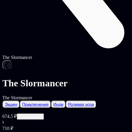
The Slormancer
The Slormancer
The Slormancer
Экшен
Приключения
Инди
Ролевая игра
674,5 ₽
С подпиской
710 ₽