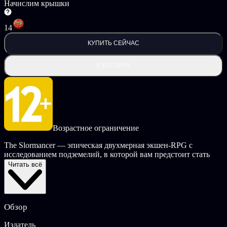
Начислим крышки
14
КУПИТЬ СЕЙЧАС
В КОРЗИНУ
Возрастное ограничение
The Slormancer — эпическая двухмерная экшен-RPG с
исследованием подземелий, в которой вам предстоит стать
частью отряда изгоев, сражающегося с полчищами врагов во
Читать всё
главе со Слормантом. Играйте за «Могучего» Рыцаря,
«Свирепую» Охотницу или «Озорного» Мага, осваивайте
сотни способностей и врожденных умений, обзаводитесь
снаряжением, защищайте репутацию своей профессии и
Обзор
доказывайте свою ценность для мира.
Издатель
Вас ждут горы добычи, тонны коллекционных предметов,