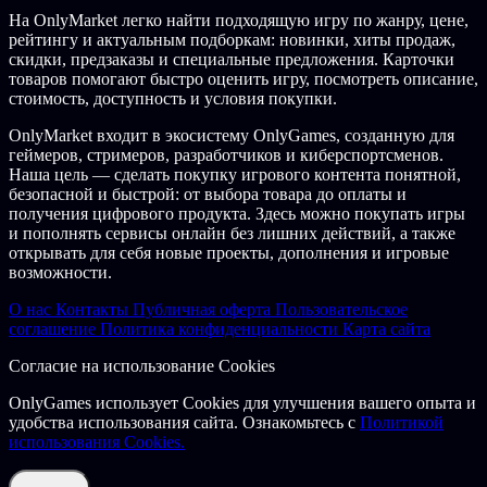
ищите эпические предметы и собирайте Слормобои, чтобы
На OnlyMarket легко найти подходящую игру по жанру, цене,
создавать из них смертоносные комбинации, идеально
рейтингу и актуальным подборкам: новинки, хиты продаж,
подходящие к вашему стилю игры!
скидки, предзаказы и специальные предложения. Карточки
товаров помогают быстро оценить игру, посмотреть описание,
Коллекционирование и развитие
играют важнейшую роль в
стоимость, доступность и условия покупки.
The Slormancer, так что вы в любой момент сможете менять
открытые умения, а также собранные Слормобои и предметы,
OnlyMarket входит в экосистему OnlyGames, созданную для
причем они будут доступны персонажам всех 3 классов!
геймеров, стримеров, разработчиков и киберспортсменов.
Столь уникальная
вариативность
позволит вам в любой
Наша цель — сделать покупку игрового контента понятной,
момент буквально на ходу переключаться между разными
безопасной и быстрой: от выбора товара до оплаты и
комбинациями и стилями игры.
получения цифрового продукта. Здесь можно покупать игры
и пополнять сервисы онлайн без лишних действий, а также
Процедурно создаваемые приключения!
открывать для себя новые проекты, дополнения и игровые
возможности.
Побеждайте орды уникальных монстров, элитных врагов и
боссов с более чем 40 особыми качествами во время разных
О нас
Контакты
Публичная оферта
Пользовательское
процедурно генерируемых прохождений и выслеживайте
соглашение
Политика конфиденциальности
Карта сайта
военачальников Слорманта в 7 разных изменяемых
окружениях. У вас всегда будет достаточно дел и монстров для
Согласие на использование Cookies
истребления. А главное, они всегда будут разными!
OnlyGames использует Cookies для улучшения вашего опыта и
СТОЙТЕ! ЭТО ЕЩЕ НЕ ВСЁ!
удобства использования сайта. Ознакомьтесь с
Политикой
использования Cookies.
Саундтрек настолько бесподобен, что вы больше не
станете слушать никакую другую музыку.