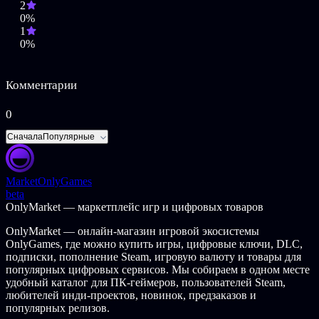
Подчините себе огонь и другие могучие стихии:
2
замораживайте врагов с помощью льда, создавайте страшные
0%
штормы, используя гром, научитесь владеть молнией и
1
сливаться с тенью — выбор за вами!
0%
Уникальное оружие
Комментарии
В вашем распоряжении будет 120 неповторимых и способных
изменить ход игры единиц оружия для каждого класса. В игре
0
также есть Слормобои — уникальное бесценное оружие,
которое можно отыскать во время странствий. Заполучив
Сначала
Популярные
Слормобой, пользуйтесь его мощным эффектом и повышайте
его уровень, чтобы развить до более совершенной формы.
Бесконечные поиски эпического снаряжения!
Market
OnlyGames
beta
Находите и коллекционируйте обычные и магические, редкие
OnlyMarket — маркетплейс игр и цифровых товаров
и эпические предметы с совершенно случайными свойствами,
а также особенно ценные легендарные вещи с более чем 200
OnlyMarket — онлайн-магазин игровой экосистемы
уникальными модификаторами.
OnlyGames, где можно купить игры, цифровые ключи, DLC,
Находки можно усиливать с помощью системы бесконечного
подписки, пополнение Steam, игровую валюту и товары для
улучшения!
популярных цифровых сервисов. Мы собираем в одном месте
удобный каталог для ПК-геймеров, пользователей Steam,
Коллекционирование и развитие
любителей инди-проектов, новинок, предзаказов и
популярных релизов.
Открывайте умения, улучшения и врожденные возможности,