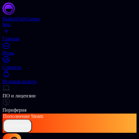
Market
OnlyGames
beta
Главная
Игры
Сервисы
Игровая валюта
ПО и лицензии
Периферия
Пополнение
Steam
ПОПОЛНИТЬ