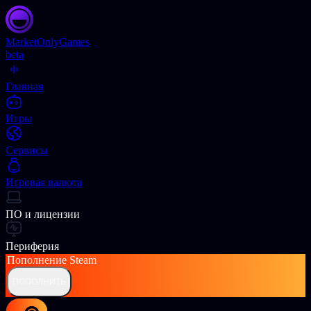
Market
OnlyGames
beta
Главная
Игры
Сервисы
Игровая валюта
ПО и лицензии
Периферия
Пополнение
Steam
ПОПОЛНИТЬ