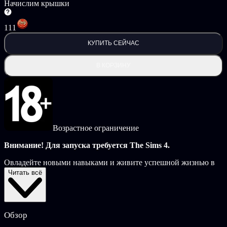
Начислим крышки
111
КУПИТЬ СЕЙЧАС
В КОРЗИНУ
Возрастное ограничение
Внимание! Для запуска требуется The Sims 4.
Овладейте новыми навыками и живите успешной жизнью в
дополнении «The Sims 4 Любимое дело»*. Постройте дом в
Читать всё
Нордхавене — городе полном возможностей, где вы сможете
воплощать свои мечты в воодушевленном сообществе.
Создавайте произведения искусства с новым навыком
татуировки и даже зарабатывайте симолеоны на этом. Или
Обзор
создавайте предметы с навыком гончарного дела и взимайте
плату за уроки по мере улучшения. Сообразительные симы