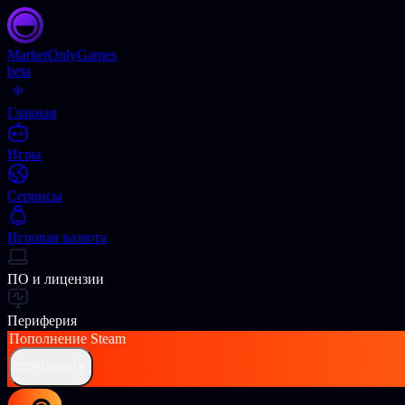
Market
OnlyGames
beta
Главная
Игры
Сервисы
Игровая валюта
ПО и лицензии
Периферия
Пополнение
Steam
ПОПОЛНИТЬ