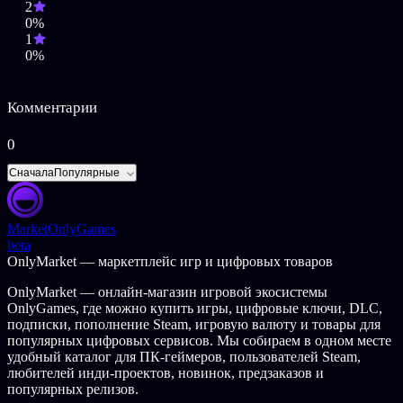
2
0%
Четыре мира для исследования сквозь пространство И
1
время!
0%
Уникальное повествование, что заставит вас спешить,
бегая вокруг NPC, пока они рассказывают вам новую
информацию
Открывайте новые истории с помощью прогрессии,
Комментарии
времени, пространства и логики.
23 небесных старейшин, которых можно пооскорблять!
0
Держите меня семеро!
В точности 4 250 собак. Гладить запрещено.
Сначала
Популярные
©2024, Perfectly Paranormal. Licensed by Yogscast Games
Market
OnlyGames
beta
OnlyMarket — маркетплейс игр и цифровых товаров
OnlyMarket — онлайн-магазин игровой экосистемы
OnlyGames, где можно купить игры, цифровые ключи, DLC,
подписки, пополнение Steam, игровую валюту и товары для
популярных цифровых сервисов. Мы собираем в одном месте
удобный каталог для ПК-геймеров, пользователей Steam,
любителей инди-проектов, новинок, предзаказов и
популярных релизов.