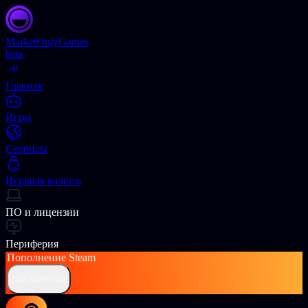
Market
OnlyGames
beta
Главная
Игры
Сервисы
Игровая валюта
ПО и лицензии
Периферия
Пополнение
Steam
ПОПОЛНИТЬ