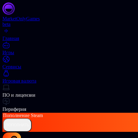
Market
OnlyGames
beta
Главная
Игры
Сервисы
Игровая валюта
ПО и лицензии
Периферия
Пополнение
Steam
ПОПОЛНИТЬ