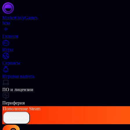
Market
OnlyGames
beta
Главная
Игры
Сервисы
Игровая валюта
ПО и лицензии
Периферия
Пополнение
Steam
ПОПОЛНИТЬ