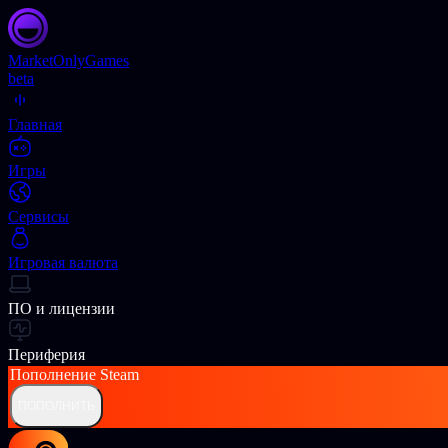
Market
OnlyGames
beta
Главная
Игры
Сервисы
Игровая валюта
ПО и лицензии
Периферия
Пополнение
Steam
ПОПОЛНИТЬ