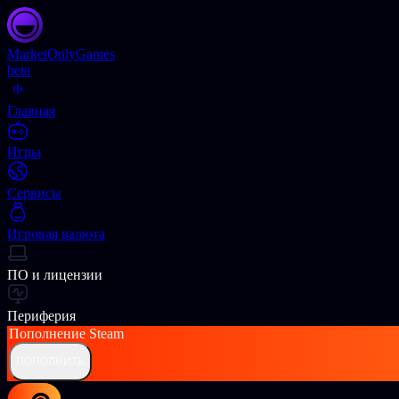
Market
OnlyGames
beta
Главная
Игры
Сервисы
Игровая валюта
ПО и лицензии
Периферия
Пополнение
Steam
ПОПОЛНИТЬ