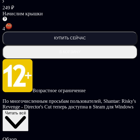
249 ₽
Начислим крышки
4
КУПИТЬ СЕЙЧАС
В КОРЗИНУ
Возрастное ограничение
По многочисленным просьбам пользователей, Shantae: Risky's
Revenge - Director's Cut теперь доступна в Steam для Windows
PC! В этой новой версии собраны все награжденные
Читать всё
материалы предыдущих выпусков - и даже больше!
Пиксельный шедевр остался нетронутым, дополненный
портретными HD-изображениями и дополнительными
сложностями. Новые иллюстрации, торговые карточки Steam,
Обзор