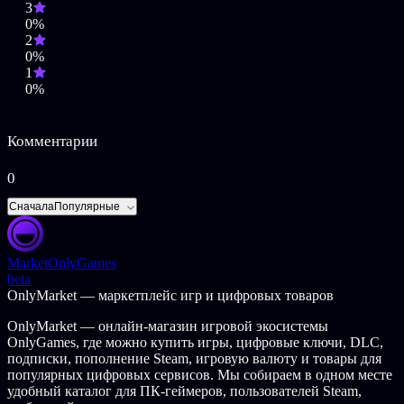
3
Награды:
0%
2
MetaCritic: самая высоко оцененная портативная игра
0%
года*
1
Выбор редактора IGN
0%
IGN Лучшие визуальные эффекты*
IGN Лучшая игра года*
Nintendo Power Игра года*
Комментарии
Лучшая графика по версии Nintendo Power*
Выбор редакции Nintendojo
Выбор редакции iTunes
0
*(награды для различных платформ)
Сначала
Популярные
© 2010-2014 WayForward Technologies. Shantae and the Shantae
logo ™ Matt Bozon.
Market
OnlyGames
beta
OnlyMarket — маркетплейс игр и цифровых товаров
OnlyMarket — онлайн-магазин игровой экосистемы
OnlyGames, где можно купить игры, цифровые ключи, DLC,
подписки, пополнение Steam, игровую валюту и товары для
популярных цифровых сервисов. Мы собираем в одном месте
удобный каталог для ПК-геймеров, пользователей Steam,