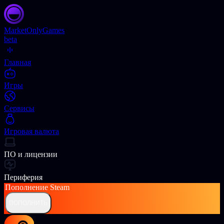
Market
OnlyGames
beta
Главная
Игры
Сервисы
Игровая валюта
ПО и лицензии
Периферия
Пополнение
Steam
ПОПОЛНИТЬ