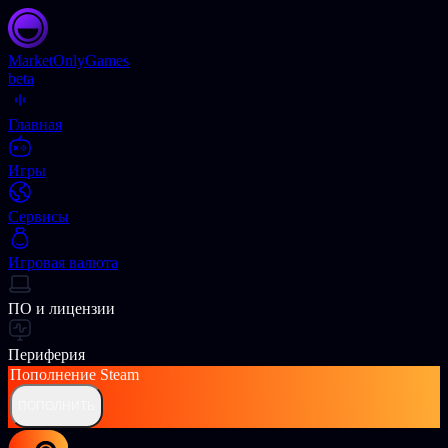
Market
OnlyGames
beta
Главная
Игры
Сервисы
Игровая валюта
ПО и лицензии
Периферия
Пополнение
Steam
ПОПОЛНИТЬ