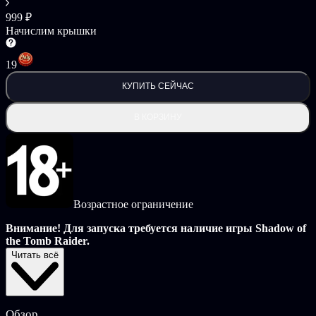
999 ₽
Начислим крышки
19
КУПИТЬ СЕЙЧАС
В КОРЗИНУ
Возрастное ограничение
Внимание! Для запуска требуется наличие игры Shadow of
the Tomb Raider.
Читать всё
В «Shadow of the Tomb Raider – сезонный абонемент» входят
следующие материалы:
7 испытаний в гробницах;
Обзор
7 костюмов, единиц оружия и навыков;