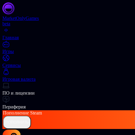
Market
OnlyGames
beta
Главная
Игры
Сервисы
Игровая валюта
ПО и лицензии
Периферия
Пополнение
Steam
ПОПОЛНИТЬ