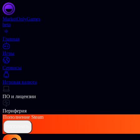
Market
OnlyGames
beta
Главная
Игры
Сервисы
Игровая валюта
ПО и лицензии
Периферия
Пополнение
Steam
ПОПОЛНИТЬ