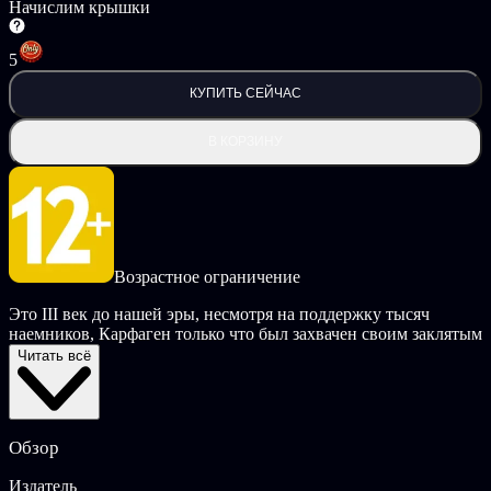
Начислим крышки
5
КУПИТЬ СЕЙЧАС
В КОРЗИНУ
Возрастное ограничение
Это III век до нашей эры, несмотря на поддержку тысяч
наемников, Карфаген только что был захвачен своим заклятым
врагом, римлянами, во время первой Пунической войны. В
Читать всё
разгар убийств Саламбо, дочь командующего карфагенскими
войсками, влюбляется в предводителя наемников Мато,
который осаждает город, требуя плату за свои услуги.
Обзор
Вдохновленная романом Гюстава Флобера и произведениями
Филиппа Дрюйе, игра Salammbo: Battle for Carthage ставит вас
Издатель
в центр противостояния двух величайших держав древности.