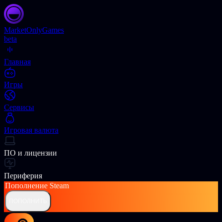
Market
OnlyGames
beta
Главная
Игры
Сервисы
Игровая валюта
ПО и лицензии
Периферия
Пополнение
Steam
ПОПОЛНИТЬ