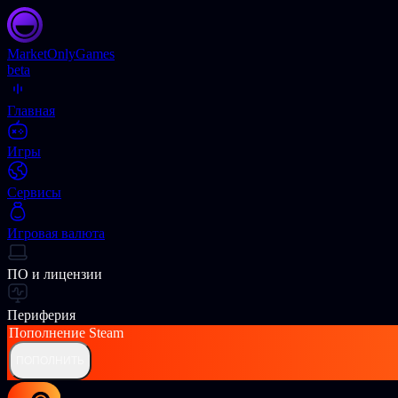
Market
OnlyGames
beta
Главная
Игры
Сервисы
Игровая валюта
ПО и лицензии
Периферия
Пополнение
Steam
ПОПОЛНИТЬ