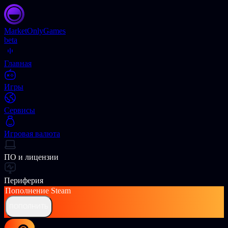
Market
OnlyGames
beta
Главная
Игры
Сервисы
Игровая валюта
ПО и лицензии
Периферия
Пополнение
Steam
ПОПОЛНИТЬ