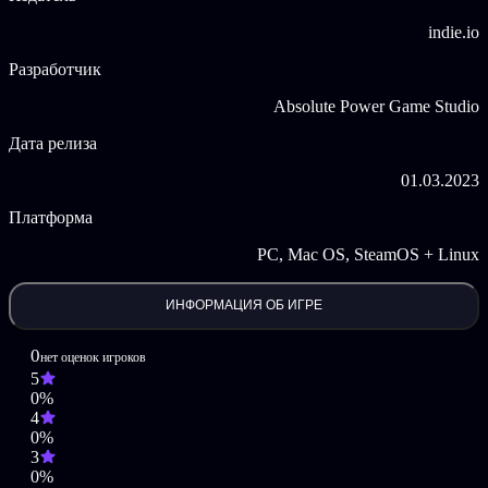
Красивая покадровая 2d-анимация, нарисованная вручную.
indie.io
Чего вы ждете?! Это твое время, действуй!
Разработчик
Copyright and other intellectual property laws and treaties protect
Absolute Power Game Studio
this Software. The Software is licensed, not sold.
Дата релиза
01.03.2023
Платформа
PC, Mac OS, SteamOS + Linux
ИНФОРМАЦИЯ ОБ ИГРЕ
0
нет оценок игроков
5
0%
4
0%
3
0%