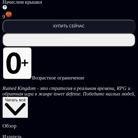
Начислим крышки
9
КУПИТЬ СЕЙЧАС
В КОРЗИНУ
Возрастное ограничение
Ruined Kingdom - это стратегия в реальном времени, RPG и
обратная игра в жанре tower defense. Победите наглых людей,
контролируйте поле боя, разгромите соперничающие племена!
Читать всё
Возьмите под контроль армию орков, сражающихся за
завоевание! Побеждайте и получайте опыт, чтобы
разблокировать новые улучшения и уникальные способности.
Только от вас зависит, насколько вы понимаете сильные и
Обзор
слабые стороны каждого персонажа и применяете лучшую
стратегию для победы!
Издатель