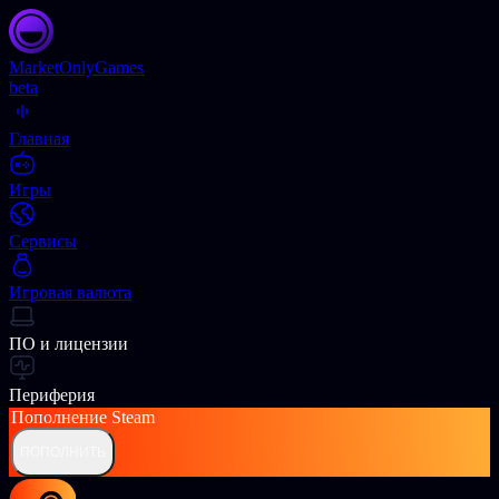
Market
OnlyGames
beta
Главная
Игры
Сервисы
Игровая валюта
ПО и лицензии
Периферия
Пополнение
Steam
ПОПОЛНИТЬ