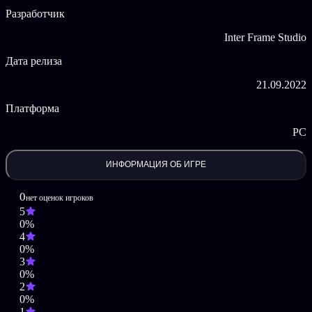
Разработчик
Разделенная перспектива: перемещайтесь по лабиринту
слева (с помощью WASD), чтобы осмотреть
Inter Frame Studio
окружающий мир, одновременно показанный справа, и
изучить предметы в нем (взаимодействие
Дата релиза
осуществляется щелчком мыши).
Примите лекарство: найдите [Пузырьки с таблетками] и
21.09.2022
используйте их для борьбы с когнитивными
нарушениями, слегка расширяя поле зрения.
Платформа
Соберите свою коллекцию: каждый день вам будет
поручено найти четыре предмета, имеющие ключевое
PC
значение в вашей жизни. Соберите их и оживите свои
воспоминания.
ИНФОРМАЦИЯ ОБ ИГРЕ
Наша цель в Room 301 No.6 — воссоздать подлинный опыт
пациентов с болезнью Альцгеймера и побудить больше из нас
0
нет оценок игроков
использовать свои глаза и действительно воспринимать мир
5
вокруг нас. С помощью нашей игры мы надеемся
0%
предоставить игрокам возможность заглянуть в мир болезни
4
Альцгеймера и тех, кто должен с этим бороться. Вместе,
0%
заново переживая последние и самые искренние из их
3
заветных воспоминаний.
0%
2
0%
1