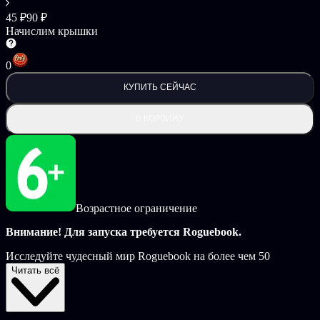
45 ₽
90 ₽
Начислим крышки
0
КУПИТЬ СЕЙЧАС
В КОРЗИНУ
Возрастное ограничение
Внимание! Для запуска требуется Roguebook.
Исследуйте чудесный мир Roguebook на более чем 50
страницах с набросками и оригинальными иллюстрациями и
Читать всё
познакомьтесь с уникальным видением художников игры.
Цифровой альбом перенесет вас в волшебные земли
Roguebook — игры по мотивам вселенной Faeria. Проследите