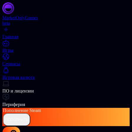
Market
OnlyGames
beta
Главная
Игры
Сервисы
Игровая валюта
ПО и лицензии
Периферия
Пополнение
Steam
ПОПОЛНИТЬ