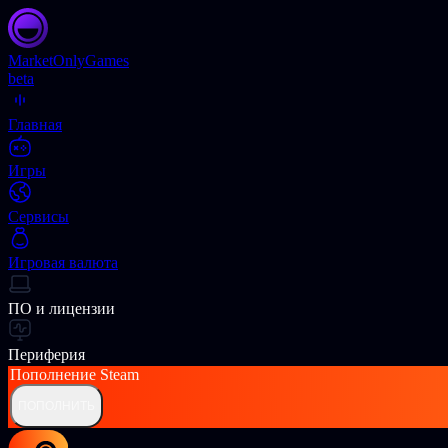
Market
OnlyGames
beta
Главная
Игры
Сервисы
Игровая валюта
ПО и лицензии
Периферия
Пополнение
Steam
ПОПОЛНИТЬ