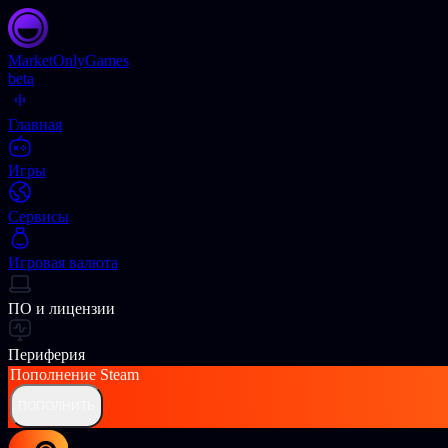
Market
OnlyGames
beta
Главная
Игры
Сервисы
Игровая валюта
ПО и лицензии
Периферия
Пополнение
Steam
ПОПОЛНИТЬ