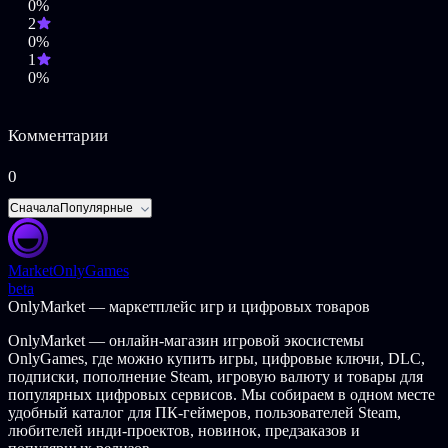
0%
общаться с членами семьи, посылать их на задания и
2
наблюдать, как со временем растет влияние вашего
0%
клана.
1
Встречайтесь с другими значимыми семьями Венеции,
0%
руководящими марионеточным правительством, и сами
влияйте на политические решения.
Стройте производственные здания и торговые
Комментарии
флотилии.
Возьмите судьбу в свои руки и испытайте удачу в
морских сражениях.
0
Режим многопользовательской игры с 4 игроками по
локальной сети или интернету.
Сначала
Популярные
Market
OnlyGames
beta
OnlyMarket — маркетплейс игр и цифровых товаров
OnlyMarket — онлайн-магазин игровой экосистемы
OnlyGames, где можно купить игры, цифровые ключи, DLC,
подписки, пополнение Steam, игровую валюту и товары для
популярных цифровых сервисов. Мы собираем в одном месте
удобный каталог для ПК-геймеров, пользователей Steam,
любителей инди-проектов, новинок, предзаказов и