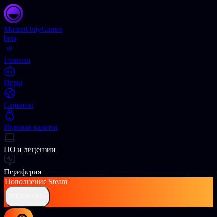
Market
OnlyGames
beta
Главная
Игры
Сервисы
Игровая валюта
ПО и лицензии
Периферия
Пополнение
Steam
ПОПОЛНИТЬ